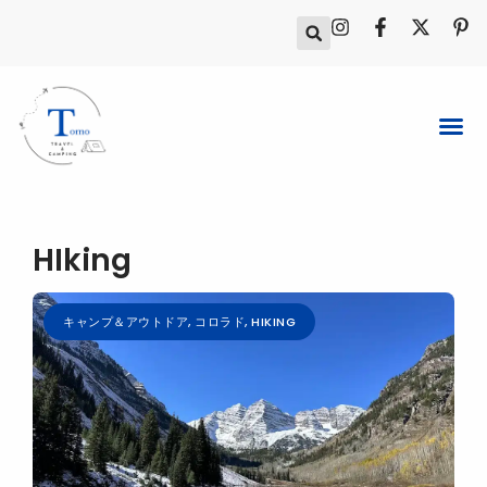
内
I
F
X
P
容
n
a
-
i
s
c
t
n
を
t
e
w
t
ス
a
b
i
e
g
o
t
r
キ
r
o
t
e
ッ
a
k
e
s
プ
m
-
r
t
f
-
p
HIking
キャンプ＆アウトドア
,
コロラド
,
HIKING