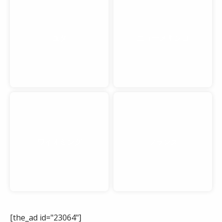
ユタ
ニューメキシコ
ワイオミング
フランス
[the_ad id="23064"]