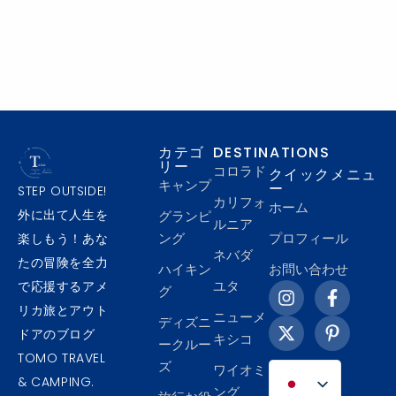
カテゴ
DESTINATIONS
リー
コロラド
クイックメニュ
キャンプ
ー
STEP OUTSIDE!
カリフォ
ホーム
外に出て人生を
グランピ
ルニア
ング
プロフィール
楽しもう！あな
ネバダ
たの冒険を全力
ハイキン
お問い合わせ
I
X
F
P
ユタ
で応援するアメ
グ
n
-
a
i
リカ旅とアウト
ニューメ
s
t
c
n
ディズニ
ドアのブログ
t
w
e
t
キシコ
ークルー
a
i
b
e
TOMO TRAVEL
ズ
ワイオミ
g
t
o
r
& CAMPING.
r
t
o
e
ング