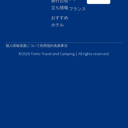
旅行お役
a
e
k
s
立ち情報
フランス
m
r
-
t
f
-
おすすめ
p
ホテル
個人情報保護について
利用規約
免責事項
©2026 Tomo Travel and Camping | All rights reserved.