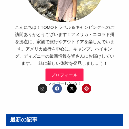
こんにちは！TOMOトラベル＆キャンピングへのご
訪問ありがとうございます！アメリカ・コロラド州
を拠点に、家族で旅行やアウトドアを楽しんでいま
す。アメリカ旅行を中心に、キャンプ、ハイキン
グ、ディズニーの最新情報を皆さんにお届けしてい
ます。一緒に新しい体験を発見しましょう！
プロフィール
フォローしてね！
I
F
X
P
n
a
-
i
s
c
t
n
t
e
w
t
a
b
i
e
g
o
t
r
r
o
t
e
a
k
e
s
最新の記事
m
r
t